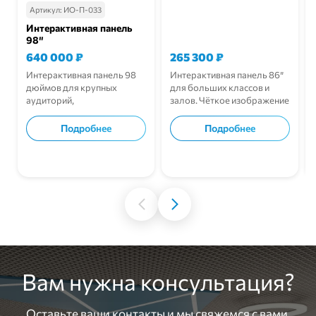
Артикул:
ИО-П-033
Интерактивная панель
98″
640 000
₽
265 300
₽
Интерактивная панель 98
Интерактивная панель 86″
дюймов для крупных
для больших классов и
аудиторий,
залов. Чёткое изображение
обеспечивающая
и надёжность.
наглядность и совместную
Подробнее
Подробнее
работу.
В корзину
В корзину
Вам нужна консультация?
Оставьте ваши контакты и мы свяжемся с вами,