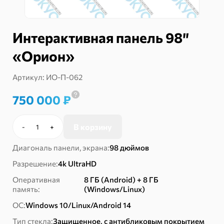
Интерактивная панель 98″
«Орион»
Артикул:
ИО-П-062
750 000
₽
В корзину
-
+
Количество
товара
Диагональ панели, экрана:
98 дюймов
Интерактивная
панель
Разрешение:
4k UltraHD
98"
Оперативная
8 ГБ (Android) + 8 ГБ
"Орион"
память:
(Windows/Linux)
ОС:
Windows 10/Linux/Android 14
Тип стекла:
Защищенное, с антибликовым покрытием