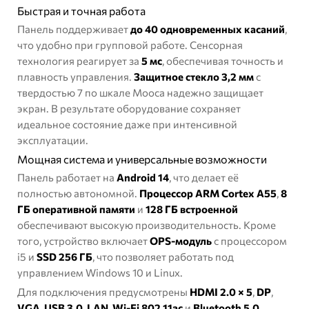
Быстрая и точная работа
Панель поддерживает
до 40 одновременных касаний
,
что удобно при групповой работе. Сенсорная
технология реагирует за
5 мс
, обеспечивая точность и
плавность управления.
Защитное стекло 3,2 мм
с
твердостью 7 по шкале Мооса надежно защищает
экран. В результате оборудование сохраняет
идеальное состояние даже при интенсивной
эксплуатации.
Мощная система и универсальные возможности
Панель работает на
Android 14
, что делает её
полностью автономной.
Процессор ARM Cortex A55
,
8
ГБ оперативной памяти
и
128 ГБ встроенной
обеспечивают высокую производительность. Кроме
того, устройство включает
OPS-модуль
с процессором
i5 и
SSD 256 ГБ
, что позволяет работать под
управлением Windows 10 и Linux.
Для подключения предусмотрены
HDMI 2.0 × 5
,
DP
,
VGA
,
USB 3.0
,
LAN
,
Wi-Fi 802.11ac
и
Bluetooth 5.0
.