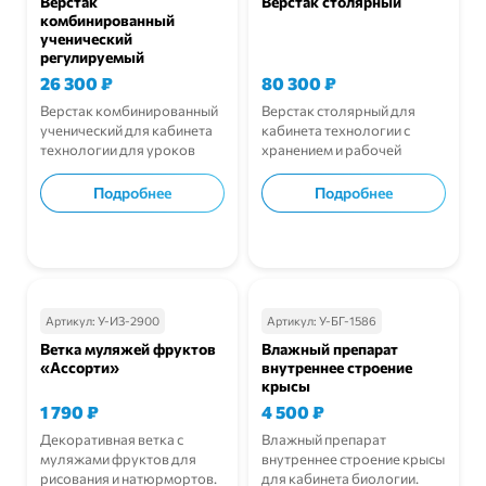
Верстак
Верстак столярный
комбинированный
ученический
регулируемый
26 300
₽
80 300
₽
Верстак комбинированный
Верстак столярный для
ученический для кабинета
кабинета технологии с
технологии для уроков
хранением и рабочей
труда.
столешницей.
Подробнее
Подробнее
В корзину
В корзину
Артикул:
У-ИЗ-2900
Артикул:
У-БГ-1586
Ветка муляжей фруктов
Влажный препарат
«Ассорти»
внутреннее строение
крысы
1 790
₽
4 500
₽
Декоративная ветка с
Влажный препарат
муляжами фруктов для
внутреннее строение крысы
рисования и натюрмортов.
для кабинета биологии.