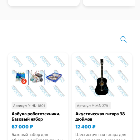
Фильтр
Артикул:
У-НК-1801
Артикул:
У-МЗ-2791
Азбука робототехники.
Акустическая гитара 38
Базовый набор
дюймов
67 000
₽
12 400
₽
Базовый набор для
Шестиструнная гитара для