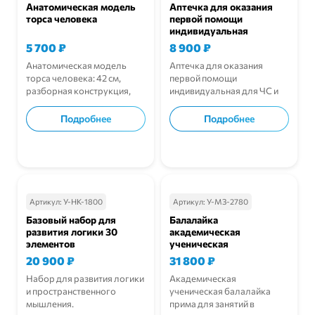
Анатомическая модель
Аптечка для оказания
торса человека
первой помощи
индивидуальная
5 700
₽
8 900
₽
Анатомическая модель
Аптечка для оказания
торса человека: 42 см,
первой помощи
разборная конструкция,
индивидуальная для ЧС и
внутренние органы и
учебной практики.
наглядное изучение
Подробнее
Подробнее
анатомии в школе.
В корзину
В корзину
Артикул:
У-НК-1800
Артикул:
У-МЗ-2780
Базовый набор для
Балалайка
развития логики 30
академическая
элементов
ученическая
20 900
₽
31 800
₽
Набор для развития логики
Академическая
и пространственного
ученическая балалайка
мышления.
прима для занятий в