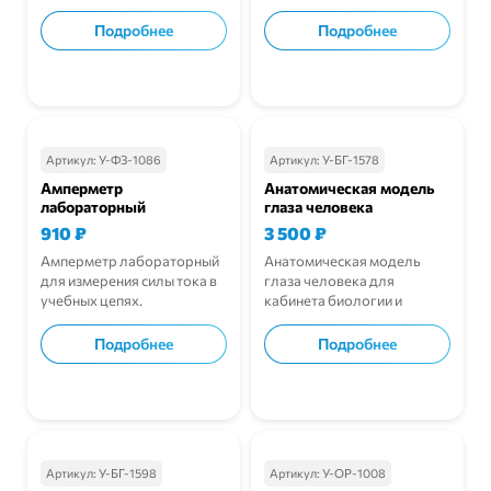
выступлений.
репетиций.
Подробнее
Подробнее
В корзину
В корзину
Артикул:
У-ФЗ-1086
Артикул:
У-БГ-1578
Амперметр
Анатомическая модель
лабораторный
глаза человека
910
₽
3 500
₽
Амперметр лабораторный
Анатомическая модель
для измерения силы тока в
глаза человека для
учебных цепях.
кабинета биологии и
анатомии.
Подробнее
Подробнее
В корзину
В корзину
Артикул:
У-БГ-1598
Артикул:
У-ОР-1008