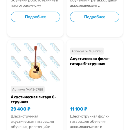
обучения робототехнике и
обучения игре, аккордам и
пиктограммному
аккомпанементу.
программированию.
Подробнее
Подробнее
В корзину
В корзину
Артикул:
У-МЗ-2790
Акустическая фолк-
гитара 6-струнная
Артикул:
У-МЗ-2789
Акустическая гитара 6-
струнная
29 400
₽
11 100
₽
Шестиструнная
Шестиструнная фолк-
акустическая гитара для
гитара для обучения,
обучения, репетиций и
аккомпанемента и