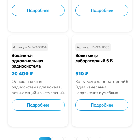
Подробнее
Подробнее
В корзину
В корзину
Артикул:
У-МЗ-2784
Артикул:
У-ФЗ-1085
Вокальная
Вольтметр
одноканальная
лабораторный 6 В
радиосистема
20 400
₽
910
₽
Одноканальная
Вольтметр лабораторный 6
радиосистема для вокала,
В для измерения
речи, лекций и выступлений.
напряжения в учебных
цепях.
Подробнее
Подробнее
В корзину
В корзину