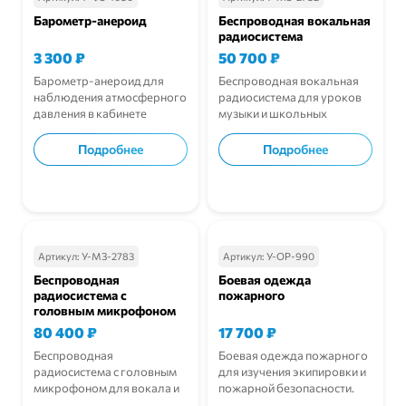
Барометр-анероид
Беспроводная вокальная
радиосистема
3 300
₽
50 700
₽
Барометр-анероид для
Беспроводная вокальная
наблюдения атмосферного
радиосистема для уроков
давления в кабинете
музыки и школьных
физики.
мероприятий.
Подробнее
Подробнее
В корзину
В корзину
Артикул:
У-МЗ-2783
Артикул:
У-ОР-990
Беспроводная
Боевая одежда
радиосистема с
пожарного
головным микрофоном
80 400
₽
17 700
₽
Беспроводная
Боевая одежда пожарного
радиосистема с головным
для изучения экипировки и
микрофоном для вокала и
пожарной безопасности.
выступлений.