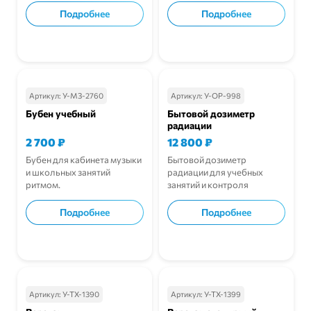
Подробнее
Подробнее
В корзину
В корзину
Артикул:
У-МЗ-2760
Артикул:
У-ОР-998
Бубен учебный
Бытовой дозиметр
радиации
2 700
₽
12 800
₽
Бубен для кабинета музыки
Бытовой дозиметр
и школьных занятий
радиации для учебных
ритмом.
занятий и контроля
радиационного фона.
Подробнее
Подробнее
В корзину
В корзину
Артикул:
У-ТХ-1390
Артикул:
У-ТХ-1399