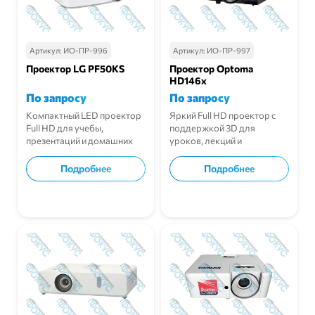
Артикул:
ИО-ПР-996
Артикул:
ИО-ПР-997
Проектор LG PF50KS
Проектор Optoma
HD146x
По запросу
По запросу
Компактный LED проектор
Яркий Full HD проектор с
Full HD для учебы,
поддержкой 3D для
презентаций и домашних
уроков, лекций и
развлечений.
конференций.
Подробнее
Подробнее
В корзину
В корзину