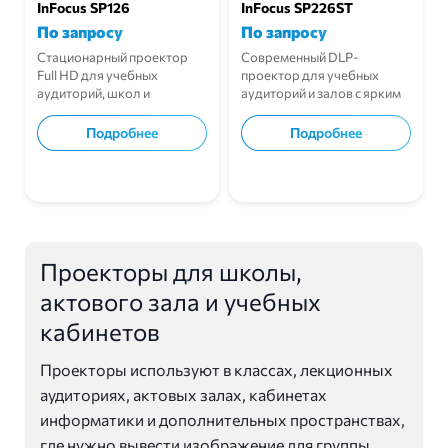
InFocus SP126
InFocus SP226ST
По запросу
По запросу
Стационарный проектор
Современный DLP-
Full HD для учебных
проектор для учебных
аудиторий, школ и
аудиторий и залов с ярким
конференций.
изображением и долгим
ресурсом.
Подробнее
Подробнее
В корзину
В корзину
Проекторы для школы,
актового зала и учебных
кабинетов
Проекторы используют в классах, лекционных
аудиториях, актовых залах, кабинетах
информатики и дополнительных пространствах,
где нужно вывести изображение для группы