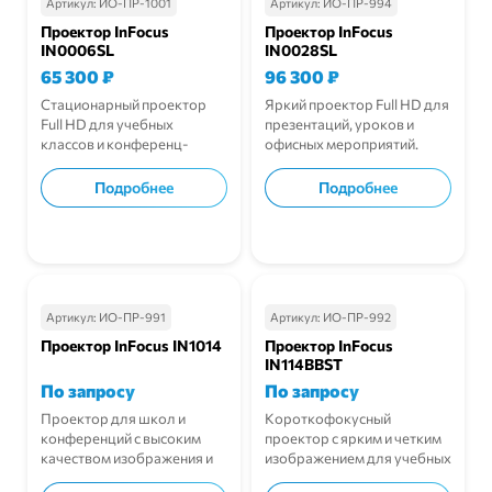
Артикул:
ИО-ПР-1001
Артикул:
ИО-ПР-994
Проектор InFocus
Проектор InFocus
IN0006SL
IN0028SL
65 300
₽
96 300
₽
Стационарный проектор
Яркий проектор Full HD для
Full HD для учебных
презентаций, уроков и
классов и конференц-
офисных мероприятий.
залов.
Подробнее
Подробнее
В корзину
В корзину
Артикул:
ИО-ПР-991
Артикул:
ИО-ПР-992
Проектор InFocus IN1014
Проектор InFocus
IN114BBST
По запросу
По запросу
Проектор для школ и
Короткофокусный
конференций с высоким
проектор с ярким и четким
качеством изображения и
изображением для учебных
простым управлением.
и офисных залов.