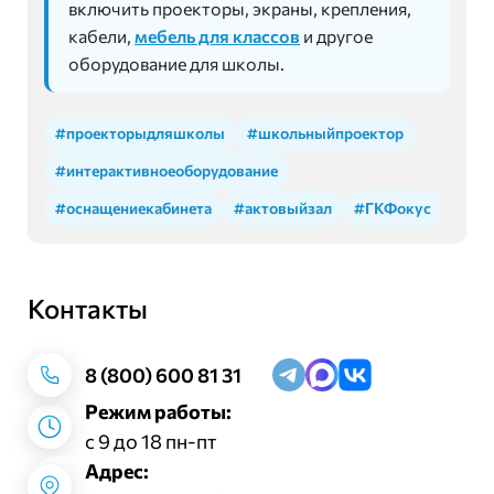
включить проекторы, экраны, крепления,
кабели,
мебель для классов
и другое
оборудование для школы.
#проекторыдляшколы
#школьныйпроектор
#интерактивноеоборудование
#оснащениекабинета
#актовыйзал
#ГКФокус
Контакты
Заказать звонок
8 (800) 600 81 31
Режим работы:
с 9 до 18 пн-пт
Адрес: