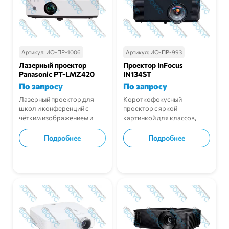
Артикул:
ИО-ПР-1006
Артикул:
ИО-ПР-993
Лазерный проектор
Проектор InFocus
Panasonic PT-LMZ420
IN134ST
По запросу
По запросу
Лазерный проектор для
Короткофокусный
школ и конференций с
проектор с яркой
чётким изображением и
картинкой для классов,
долгим сроком службы.
залов и офисных встреч.
Подробнее
Подробнее
В корзину
В корзину