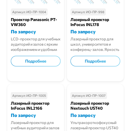
Артикул:
ИО-ПР-1004
Артикул:
ИО-ПР-998
Проектор Panasonic PT-
Лазерный проектор
VW360
InFocus INL178
По запросу
По запросу
LCD-проектор для учебных
Лазерный проектор для
аудиторий и залов с ярким
школ, университетов и
изображением и удобным
конференц-залов. Яркость
подключением.
и надежность 24/7.
Подробнее
Подробнее
В корзину
В корзину
Артикул:
ИО-ПР-1005
Артикул:
ИО-ПР-1007
Лазерный проектор
Лазерный проектор
InFocus INL2166
Nextouch UST40
По запросу
По запросу
Лазерный проектор для
Ультракороткофокусный
учебных аудиторий и залов
лазерный проектор UST40