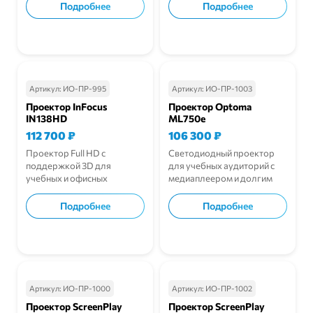
Подробнее
Подробнее
В корзину
В корзину
Артикул:
ИО-ПР-995
Артикул:
ИО-ПР-1003
Проектор InFocus
Проектор Optoma
IN138HD
ML750e
112 700
₽
106 300
₽
Проектор Full HD с
Светодиодный проектор
поддержкой 3D для
для учебных аудиторий с
учебных и офисных
медиаплеером и долгим
мероприятий.
сроком службы.
Подробнее
Подробнее
В корзину
В корзину
Артикул:
ИО-ПР-1000
Артикул:
ИО-ПР-1002
Проектор ScreenPlay
Проектор ScreenPlay