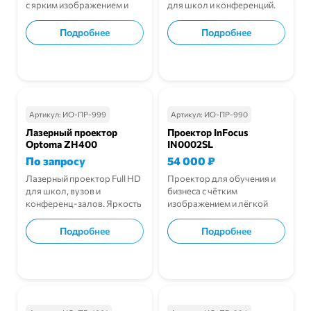
с ярким изображением и
для школ и конференций.
долгим сроком службы.
Подробнее
Подробнее
В корзину
В корзину
Артикул:
ИО-ПР-999
Артикул:
ИО-ПР-990
Лазерный проектор
Проектор InFocus
Optoma ZH400
IN0002SL
По запросу
54 000
₽
Лазерный проектор Full HD
Проектор для обучения и
для школ, вузов и
бизнеса с чётким
конференц-залов. Яркость
изображением и лёгкой
4000 люмен.
установкой.
Подробнее
Подробнее
В корзину
В корзину