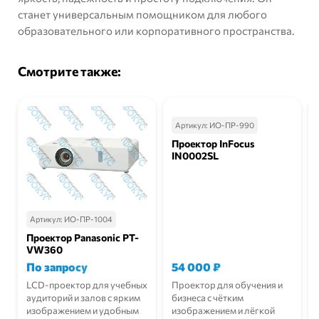
станет универсальным помощником для любого
образовательного или корпоративного пространства.
Смотрите также:
Артикул:
ИО-ПР-990
Проектор InFocus
IN0002SL
Артикул:
ИО-ПР-1004
Проектор Panasonic PT-
VW360
По запросу
54 000
₽
LCD-проектор для учебных
Проектор для обучения и
аудиторий и залов с ярким
бизнеса с чётким
изображением и удобным
изображением и лёгкой