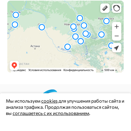
Мы используем
cookies
для улучшения работы сайта и
анализа трафика. Продолжая пользоваться сайтом,
Цены и информация на сайте носят информационный
вы
соглашаетесь с их использованием
.
характер и не являются публичной офертой (ст. 437 ГК РФ)
Политика конфиденциальности
Ок
Согласие на обработку персональных данных