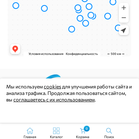
Мы используем
cookies
для улучшения работы сайта и
анализа трафика. Продолжая пользоваться сайтом,
Цены и информация на сайте носят информационный
вы
соглашаетесь с их использованием
.
характер и не являются публичной офертой (ст. 437 ГК РФ)
Политика конфиденциальности
Ок
Согласие на обработку персональных данных
0
Главная
Каталог
Корзина
Поиск