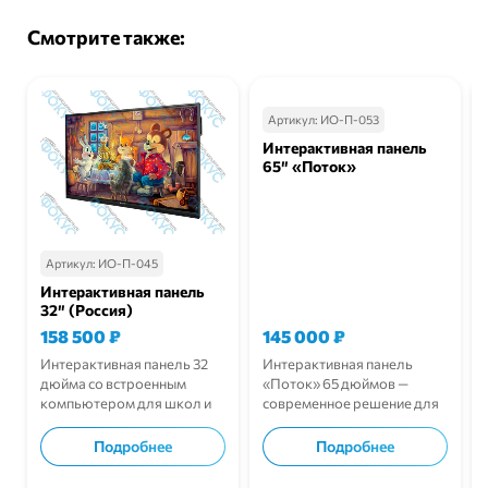
Смотрите также:
Артикул:
ИО-П-053
Интерактивная панель
65″ «Поток»
Артикул:
ИО-П-045
Интерактивная панель
32″ (Россия)
158 500
₽
145 000
₽
Интерактивная панель 32
Интерактивная панель
дюйма со встроенным
«Поток» 65 дюймов —
компьютером для школ и
современное решение для
детских садов.
учебных аудиторий.
Подробнее
Подробнее
В корзину
В корзину