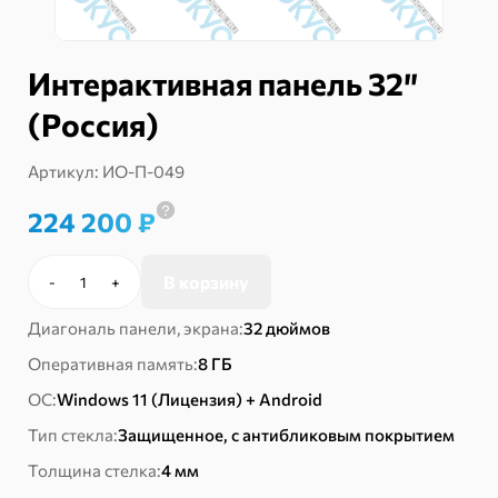
Интерактивная панель 32″
(Россия)
Артикул:
ИО-П-049
224 200
₽
В корзину
-
+
Количество
товара
Диагональ панели, экрана:
32 дюймов
Интерактивная
панель
Оперативная память:
8 ГБ
32"
ОС:
Windows 11 (Лицензия) + Android
(Россия)
Тип стекла:
Защищенное, с антибликовым покрытием
Толщина стелка:
4 мм