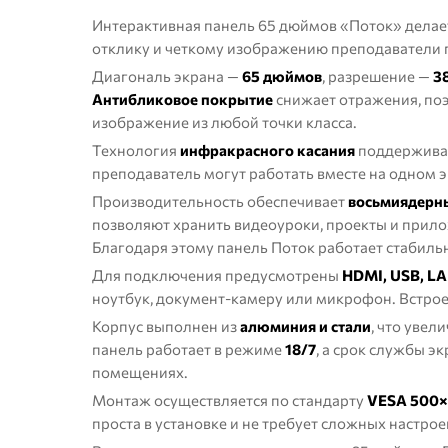
Интерактивная панель 65 дюймов «Поток» делае
отклику и четкому изображению преподаватели пр
Диагональ экрана —
65 дюймов
, разрешение —
3
Антибликовое покрытие
снижает отражения, поэ
изображение из любой точки класса.
Технология
инфракрасного касания
поддержива
преподаватель могут работать вместе на одном э
Производительность обеспечивает
восьмиядерны
позволяют хранить видеоуроки, проекты и прило
Благодаря этому панель Поток работает стабильн
Для подключения предусмотрены
HDMI, USB, L
ноутбук, документ-камеру или микрофон. Встр
Корпус выполнен из
алюминия и стали
, что увел
панель работает в режиме
18/7
, а срок службы э
помещениях.
Монтаж осуществляется по стандарту
VESA 500×
проста в установке и не требует сложных настрое