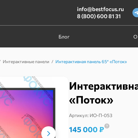
info@bestfocus.ru
8 (800) 600 81 31
Блог
О
/
Интерактивные панели
/
Интерактивная панель 65″ «Поток»
Интерактивна
«Поток»
Артикул:
ИО-П-053
145 000
₽