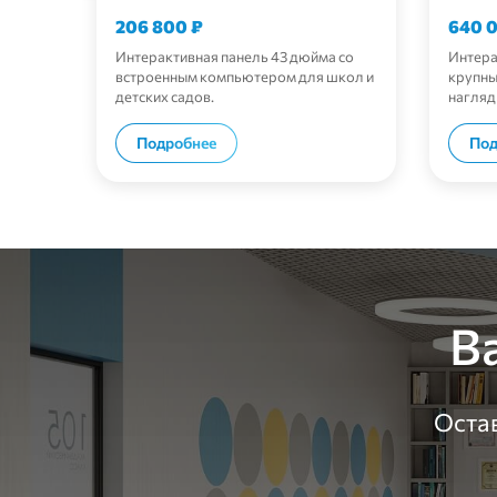
206 800
₽
640 
Интерактивная панель 43 дюйма со
Интера
встроенным компьютером для школ и
крупны
детских садов.
нагляд
В корзину
Подробнее
Под
В
Остав