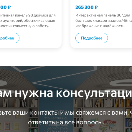
000
₽
265 300
₽
ктивная панель 98 дюймов для
Интерактивная панель 86″ для
х аудиторий, обеспечивающая
больших классов и залов. Чётк
ность и совместную работу.
изображение и надёжность.
В корзину
В корзи
робнее
Подробнее
ам нужна консультаци
ьте ваши контакты и мы свяжемся с вами,
ответить на все вопросы.