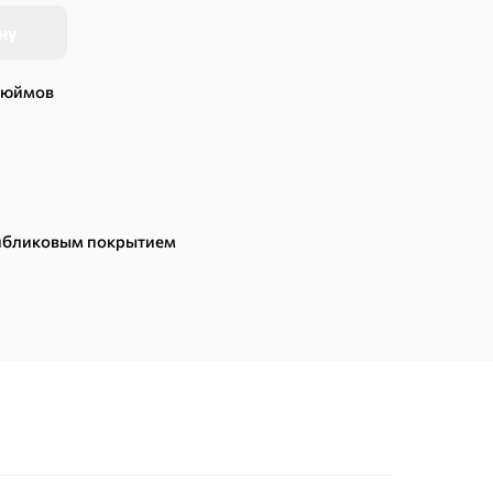
ну
дюймов
тибликовым покрытием