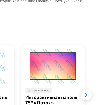
иторий. Она повышает вовлечённость учеников и
Артикул:
ИО-П-052
Артик
ель
Интерактивная панель
Инт
75″ «Поток»
75″