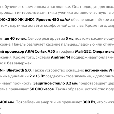
т обучение современным и наглядным. Она подходит для школ
оводят интересные занятия, а ученики активно участвуют в р
840×2160 (4K UHD)
.
Яркость 450 кд/м²
обеспечивает чёткое и
тому картинка остаётся комфортной для глаз. Кроме того, ши
ет
до 40 точек
. Сенсор реагирует за
5 мс
, поэтому касание ощ
кране. Панель различает касание пальцем, ладонью или стилу
й процессор ARM Cortex A55
и графика
Mali G52
.
Оперативна
жения. Кроме того, система
Android 14
поддерживает онлайн-
о и без задержек.
AN
и
Bluetooth 5.0
. Также устройство оснащено
встроенным Wi-
оенные динамики
2 × 15 Вт
создают чистое звучание, и дополните
ичивает прочность.
Защитное стекло 3.2 мм
предотвращает цар
крана превышает
50 000 часов
. Таким образом, устройство по
400 мм
. Потребление энергии не превышает
300 Вт
, что сни
к.