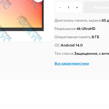
В корзи
-
+
Количество
товара
Интерактивная
Диагональ панели, экрана:
65 
панель
Разрешение:
4k UltraHD
65"
"Поток"
Оперативная память:
8 ГБ
ОС:
Android 14.0
Тип стекла:
Защищенное, с ан
Все характеристики