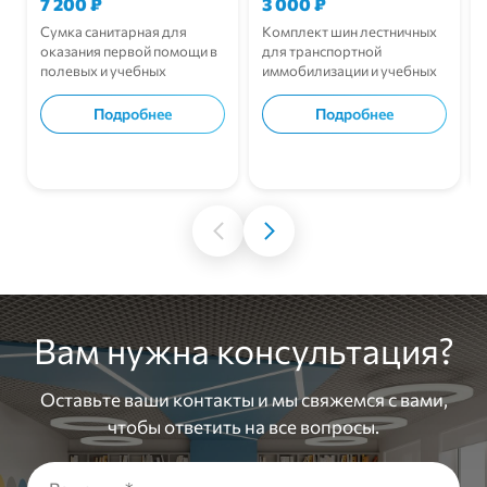
7 200
₽
3 000
₽
Сумка санитарная для
Комплект шин лестничных
оказания первой помощи в
для транспортной
полевых и учебных
иммобилизации и учебных
условиях.
занятий.
Подробнее
Подробнее
В корзину
В корзину
Вам нужна консультация?
Оставьте ваши контакты и мы свяжемся с вами,
чтобы ответить на все вопросы.