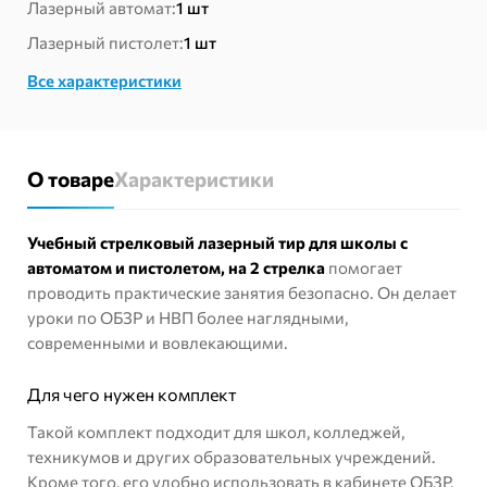
для
Лазерный автомат:
1 шт
школы
Лазерный пистолет:
1 шт
с
автоматом
Все характеристики
и
пистолетом,
на
2
О товаре
Характеристики
стрелка
Учебный стрелковый лазерный тир для школы с
автоматом и пистолетом, на 2 стрелка
помогает
проводить практические занятия безопасно. Он делает
уроки по ОБЗР и НВП более наглядными,
современными и вовлекающими.
Для чего нужен комплект
Такой комплект подходит для школ, колледжей,
техникумов и других образовательных учреждений.
Кроме того, его удобно использовать в кабинете ОБЗР,