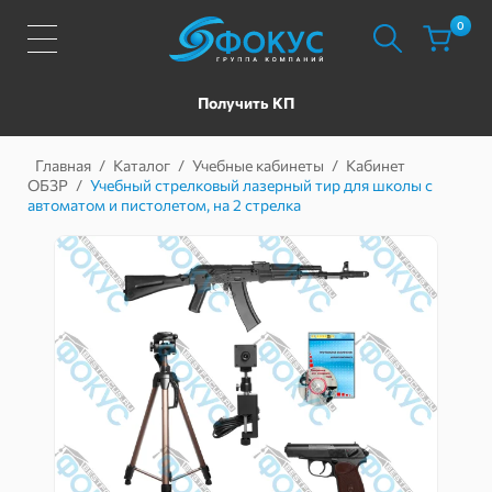
0
Получить КП
Главная
/
Каталог
/
Учебные кабинеты
/
Кабинет
ОБЗР
/
Учебный стрелковый лазерный тир для школы с
автоматом и пистолетом, на 2 стрелка