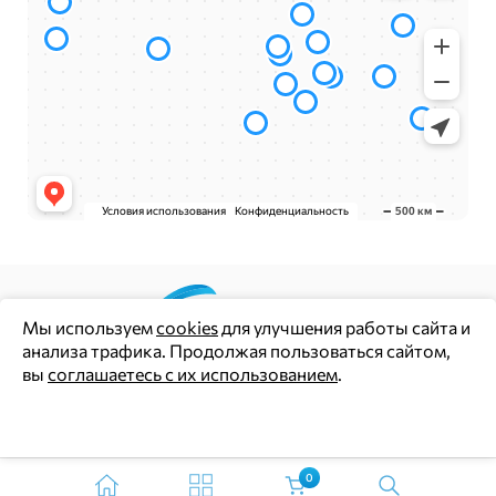
Мы используем
cookies
для улучшения работы сайта и
анализа трафика. Продолжая пользоваться сайтом,
Цены и информация на сайте носят информационный
вы
соглашаетесь с их использованием
.
характер и не являются публичной офертой (ст. 437 ГК РФ)
Политика конфиденциальности
Ок
Согласие на обработку персональных данных
0