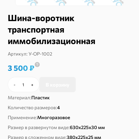
Шина-воротник
транспортная
иммобилизационная
Артикул:
У-ОР-1002
3 500
₽
В корзину
-
+
Количество
товара
Материал:
Пластик
Шина-
воротник
Количество размеров:
4
транспортная
Применение:
Многоразовое
иммобилизационная
Размер в развернутом виде:
630х225х30 мм
Размер в сложенном виде:
380х225х25 мм