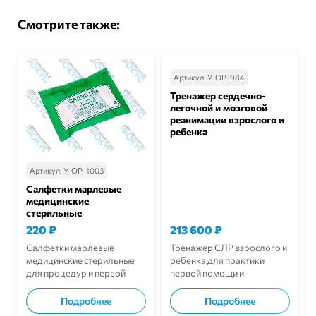
Смотрите также:
Артикул:
У-ОР-984
Тренажер сердечно-
легочной и мозговой
реанимации взрослого и
ребенка
Артикул:
У-ОР-1003
Салфетки марлевые
медицинские
стерильные
220
₽
213 600
₽
Салфетки марлевые
Тренажер СЛР взрослого и
медицинские стерильные
ребенка для практики
для процедур и первой
первой помощи и
помощи.
реанимации.
Подробнее
Подробнее