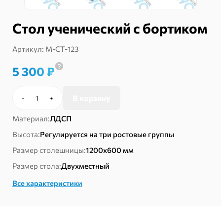
Стол ученический с бортиком
Артикул:
М-СТ-123
5 300
₽
В корзину
-
+
Количество
товара
Материал:
ЛДСП
Стол
ученический
Высота:
Регулируется на три ростовые группы
с
Размер столешницы:
1200х600 мм
бортиком
Размер стола:
Двухместный
Все характеристики