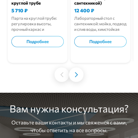
круглой трубе
сантехникой)
5 710
₽
12 400
₽
Парта на круглой трубе:
Лабораторный стол с
регулировка высоты,
сантехникой: мойка, подвод
прочный каркас и
и слив воды, химстойкая
износостойкая столешница
столешница, прочный
ЛДСП.
каркас.
Подробнее
Подробнее
В корзину
В корзину
Вам нужна консультация?
Оставьте ваши контакты и мы свяжемся с вами,
чтобы ответить на все вопросы.