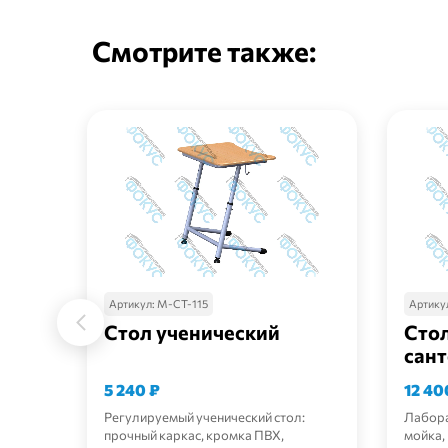
Смотрите также:
Артикул:
М-СТ-115
Артику
Стол ученический
Стол
сант
5 240
₽
12 4
Регулируемый ученический стол:
Лабора
прочный каркас, кромка ПВХ,
мойка,