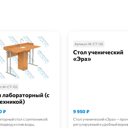
Артикул:
М-СТ-132
Стол ученический
«Эра»
л:
М-СТ-122
 лабораторный (с
ехникой)
00
₽
9 950
₽
торный стол с сантехникой:
Стол ученический «Эра» — про
 подвод и слив воды,
регулируемый и удобный вариа