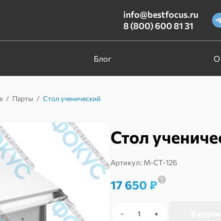
info@bestfocus.ru
8 (800) 600 81 31
Блог
О
в
/
Парты
/
Стол ученический
Стол учениче
Артикул:
М-СТ-126
17 650
₽
В корзи
-
+
Количество