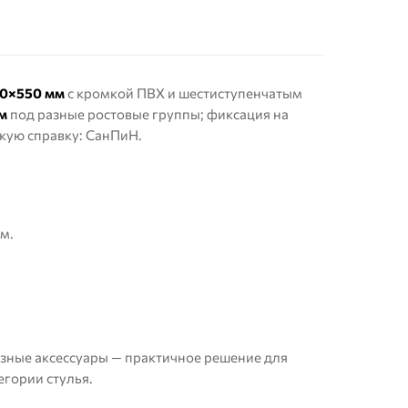
0×550 мм
с кромкой ПВХ и шестиступенчатым
м
под разные ростовые группы; фиксация на
ткую справку:
СанПиН
.
м.
езные аксессуары — практичное решение для
тегории
стулья
.