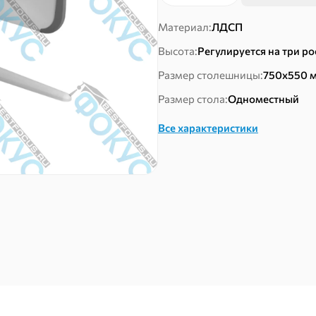
товара
Стол
Материал:
ЛДСП
ученический
Высота:
Регулируется на три р
Размер столешницы:
750х550 
Размер стола:
Одноместный
Все характеристики