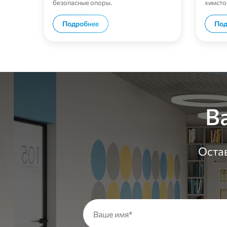
безопасные опоры.
химсто
каркас
В корзину
Подробнее
Под
В
Остав