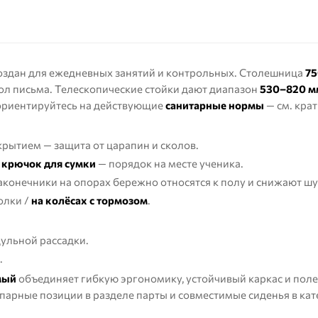
оздан для ежедневных занятий и контрольных. Столешница
75
ол письма. Телескопические стойки дают диапазон
530–820 м
 ориентируйтесь на действующие
санитарные нормы
— см. кра
ытием — защита от царапин и сколов.
и
крючок для сумки
— порядок на месте ученика.
конечники на опорах бережно относятся к полу и снижают шу
олки /
на колёсах с тормозом
.
ульной рассадки.
.
мый
объединяет гибкую эргономику, устойчивый каркас и пол
 парные позиции в разделе
парты
и совместимые сиденья в ка