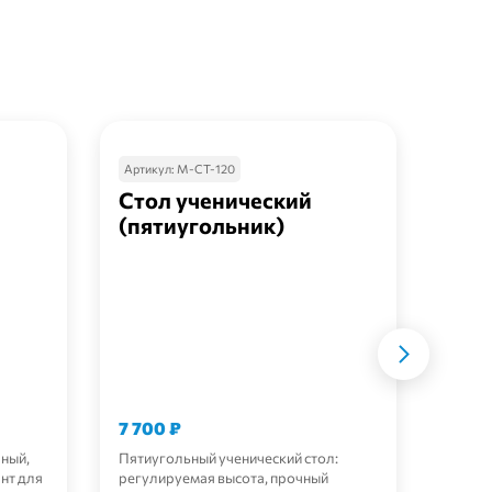
Артикул:
М-СТ-120
Артик
Стол ученический
Сто
(пятиугольник)
пер
экр
7 700
₽
7 47
чный,
Пятиугольный ученический стол:
Удобна
нт для
регулируемая высота, прочный
регули