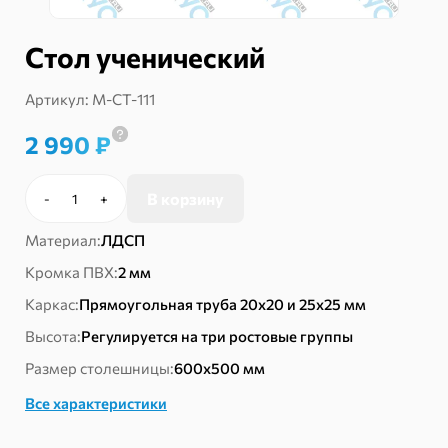
Стол ученический
Артикул:
М-СТ-111
2 990
₽
В корзину
-
+
Количество
товара
Материал:
ЛДСП
Стол
ученический
Кромка ПВХ:
2 мм
Каркас:
Прямоугольная труба 20х20 и 25х25 мм
Высота:
Регулируется на три ростовые группы
Размер столешницы:
600х500 мм
Все характеристики