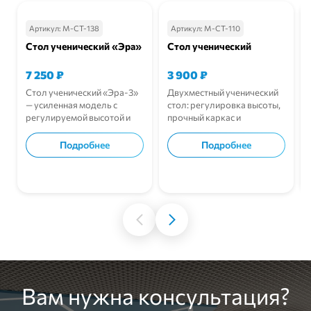
Артикул:
М-СТ-138
Артикул:
М-СТ-110
Стол ученический «Эра»
Стол ученический
7 250
₽
3 900
₽
Стол ученический «Эра-3»
Двухместный ученический
— усиленная модель с
стол: регулировка высоты,
регулируемой высотой и
прочный каркас и
прочной конструкцией для
износостойкая столешница.
учебных классов.
Подробнее
Подробнее
В корзину
В корзину
Вам нужна консультация?