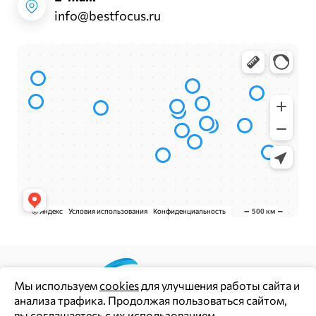
info@bestfocus.ru
Мы используем
cookies
для улучшения работы сайта и
анализа трафика. Продолжая пользоваться сайтом,
Цены и информация на сайте носят информационный
вы
соглашаетесь с их использованием
.