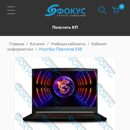
0
Получить КП
Главная
/
Каталог
/
Учебные кабинеты
/
Кабинет
информатики
/
Ноутбук Портатив 538