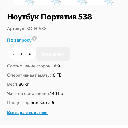
Ноутбук Портатив 538
Артикул:
КО-Н-538
По запросу
В корзину
-
+
Количество
товара
Соотношение сторон:
16:9
Ноутбук
Портатив
Оперативная память:
16 ГБ
538
Вес:
1.86 кг
Частота обновления:
144 Гц
Процессор:
Intel Core i5
Все характеристики