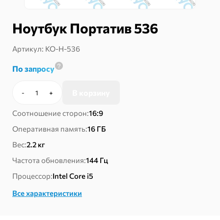
Ноутбук Портатив 536
Артикул:
КО-Н-536
По запросу
В корзину
-
+
Количество
товара
Соотношение сторон:
16:9
Ноутбук
Портатив
Оперативная память:
16 ГБ
536
Вес:
2.2 кг
Частота обновления:
144 Гц
Процессор:
Intel Core i5
Все характеристики