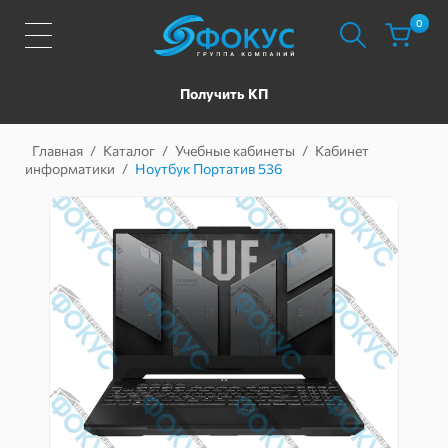
0
Получить КП
Главная
/
Каталог
/
Учебные кабинеты
/
Кабинет
информатики
/
Ноутбук Портатив 536