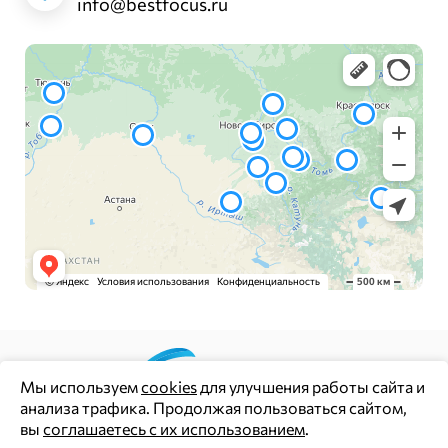
info@bestfocus.ru
Мы используем
cookies
для улучшения работы сайта и
анализа трафика. Продолжая пользоваться сайтом,
Цены и информация на сайте носят информационный
вы
соглашаетесь с их использованием
.
характер и не являются публичной офертой (ст. 437 ГК РФ)