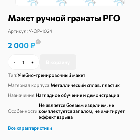
Макет ручной гранаты РГО
Артикул:
У-ОР-1024
2 000
₽
В корзину
-
+
Количество
товара
Тип:
Учебно-тренировочный макет
Макет
ручной
Материал корпуса:
Металлический сплав, пластик
гранаты
Назначение:
Наглядное обучение и демонстрация
РГО
Не является боевым изделием, не
Особенности:
комплектуется запалом, не имитирует
эффект взрыва
Все характеристики