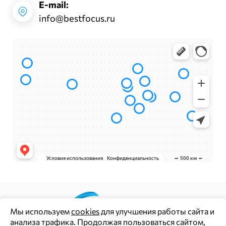
E-mail:
info@bestfocus.ru
Мы используем
cookies
для улучшения работы сайта и
анализа трафика. Продолжая пользоваться сайтом,
Цены и информация на сайте носят информационный