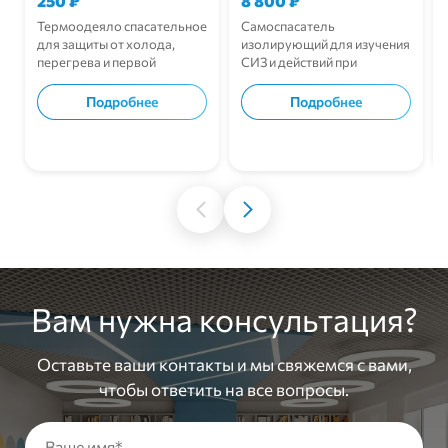
250
₽
8 800
₽
Термоодеяло спасательное
Самоспасатель
для защиты от холода,
изолирующий для изучения
перегрева и первой
СИЗ и действий при
помощи.
эвакуации.
Подробнее
Подробнее
В корзину
В корзину
Вам нужна консультация?
Оставьте ваши контакты и мы свяжемся с вами,
чтобы ответить на все вопросы.