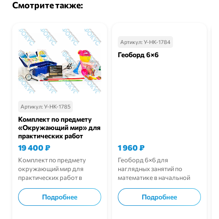
Смотрите также:
Артикул:
У-НК-1784
Геоборд 6×6
Артикул:
У-НК-1785
Комплект по предмету
«Окружающий мир» для
практических работ
19 400
₽
1 960
₽
Комплект по предмету
Геоборд 6×6 для
окружающий мир для
наглядных занятий по
практических работ в
математике в начальной
начальной школе.
школе.
Подробнее
Подробнее
В корзину
В корзину