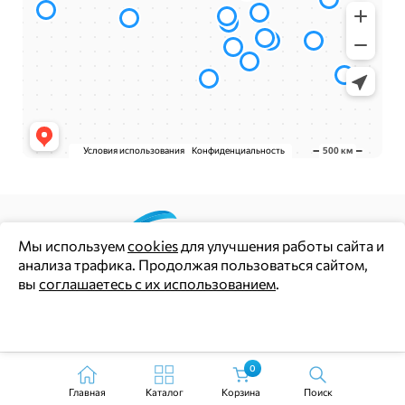
Мы используем
cookies
для улучшения работы сайта и
анализа трафика. Продолжая пользоваться сайтом,
Цены и информация на сайте носят информационный
вы
соглашаетесь с их использованием
.
характер и не являются публичной офертой (ст. 437 ГК РФ)
Политика конфиденциальности
Ок
Согласие на обработку персональных данных
0
Главная
Каталог
Корзина
Поиск