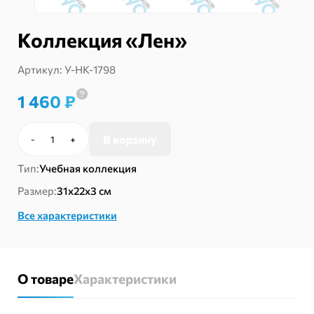
Коллекция «Лен»
Артикул:
У-НК-1798
1 460
₽
В корзину
-
+
Количество
товара
Тип:
Учебная коллекция
Коллекция
«Лен»
Размер:
31х22х3 см
Все характеристики
О товаре
Характеристики