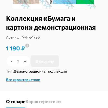
Коллекция «Бумага и
картон» демонстрационная
Артикул:
У-НК-1796
1 190
₽
В корзину
-
+
Количество
товара
Тип:
Демонстрационная коллекция
Коллекция
«Бумага
Все характеристики
и
картон»
демонстрационная
О товаре
Характеристики