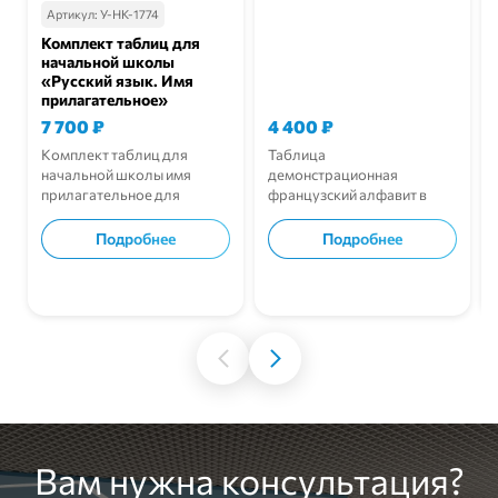
Артикул:
У-НК-1774
Комплект таблиц для
начальной школы
«Русский язык. Имя
прилагательное»
7 700
₽
4 400
₽
Комплект таблиц для
Таблица
начальной школы имя
демонстрационная
прилагательное для
французский алфавит в
уроков русского языка.
картинках для учебных
занятий.
Подробнее
Подробнее
В корзину
В корзину
Вам нужна консультация?