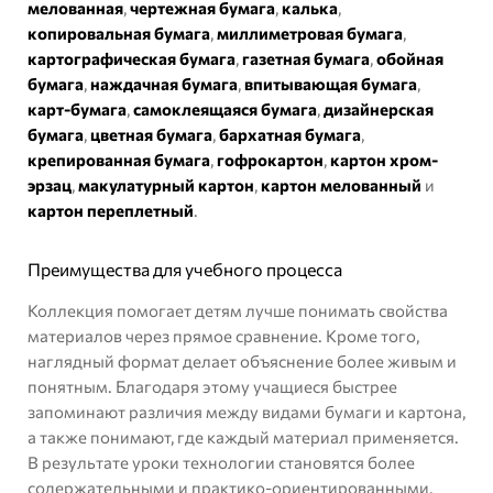
мелованная
,
чертежная бумага
,
калька
,
копировальная бумага
,
миллиметровая бумага
,
картографическая бумага
,
газетная бумага
,
обойная
бумага
,
наждачная бумага
,
впитывающая бумага
,
карт-бумага
,
самоклеящаяся бумага
,
дизайнерская
бумага
,
цветная бумага
,
бархатная бумага
,
крепированная бумага
,
гофрокартон
,
картон хром-
эрзац
,
макулатурный картон
,
картон мелованный
и
картон переплетный
.
Преимущества для учебного процесса
Коллекция помогает детям лучше понимать свойства
материалов через прямое сравнение. Кроме того,
наглядный формат делает объяснение более живым и
понятным. Благодаря этому учащиеся быстрее
запоминают различия между видами бумаги и картона,
а также понимают, где каждый материал применяется.
В результате уроки технологии становятся более
содержательными и практико-ориентированными.