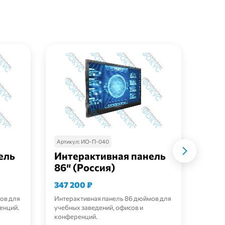
Артик
Инт
32″ 
Артикул:
ИО-П-040
ель
Интерактивная панель
86″ (Россия)
347 200
₽
224 
ов для
Интерактивная панель 86 дюймов для
Интер
енций.
учебных заведений, офисов и
встро
конференций.
стекло