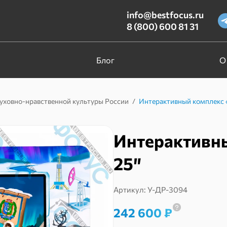
info@bestfocus.ru
8 (800) 600 81 31
Блог
О
уховно-нравственной культуры России
/
Интерактивный комплекс
Интерактивн
25″
Артикул:
У-ДР-3094
242 600
₽