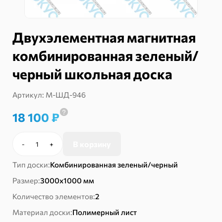
Двухэлементная магнитная
комбинированная зеленый/
черный школьная доска
Артикул:
М-ШД-946
18 100
₽
В корзину
-
+
Количество
товара
Тип доски:
Комбинированная зеленый/черный
Двухэлементная
магнитная
Размер:
3000х1000 мм
комбинированная
Количество элементов:
2
зеленый/
черный
Материал доски:
Полимерный лист
школьная