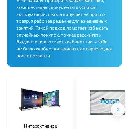
Если заранее проверить характеристики,
комплектацию, документы и условия
эксплуатации, школа получает не просто
товар, а рабочее решение для ежедневных
занятий. Такой подход помогает избежать
случайных покупок, точнее рассчитать
бюджет и подготовить кабинет так, чтобы
им было удобно пользоваться с первого дня
после поставки.
Интерактивное