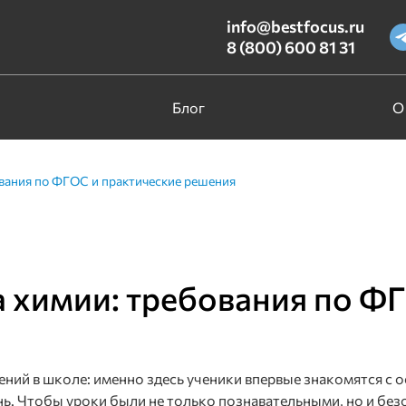
info@bestfocus.ru
8 (800) 600 81 31
Блог
О
вания по ФГОС и практические решения
 химии: требования по ФГ
ий в школе: именно здесь ученики впервые знакомятся с о
знь. Чтобы уроки были не только познавательными, но и б