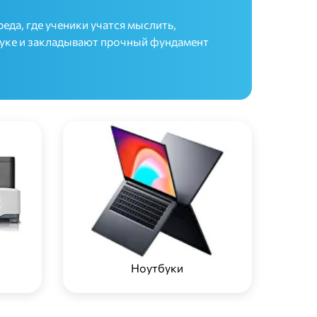
еда, где ученики учатся мыслить,
ауке и закладывают прочный фундамент
Ноутбуки