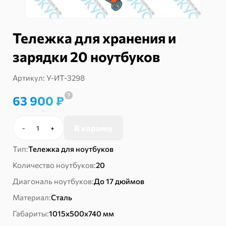
Тележка для хранения и
зарядки 20 ноутбуков
Артикул:
У-ИТ-3298
63 900
₽
В корзину
-
+
Количество
товара
Тип:
Тележка для ноутбуков
Тележка
для
Количество ноутбуков:
20
хранения
Диагональ ноутбуков:
До 17 дюймов
и
зарядки
Материал:
Сталь
20
Габариты:
1015х500х740 мм
ноутбуков