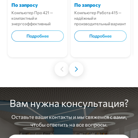
По запросу
По запросу
Компьютер Про 421 —
Компьютер Работа 415 —
компактный и
надёжный и
энергоэффективный
производительный вариант
системный блок для школ и
для учебных классов.
вузов.
Подробнее
Подробнее
В корзину
В корзину
Вам нужна консультация?
Оставьте ваши контакты и мы свяжемся с вами,
чтобы ответить на все вопросы.