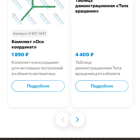
Таблица
демонстрационная «Тела
вращения»
Артикул:
У-МТ-1941
Комплект «Оси
координат»
1 890
₽
4 400
₽
Комплект оси координат
Таблица
для наглядных построений
демонстрационная Тела
в кабинете математики.
вращения для кабинета
математики.
Подробнее
Подробнее
В корзину
В корзину