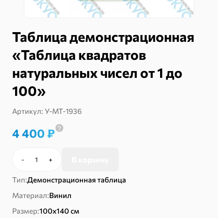
Таблица демонстрационная
«Таблица квадратов
натуральных чисел от 1 до
100»
Артикул:
У-МТ-1936
4 400
₽
В корзину
-
+
Количество
товара
Тип:
Демонстрационная таблица
Таблица
демонстрационная
Материал:
Винил
«Таблица
Размер:
100х140 см
квадратов