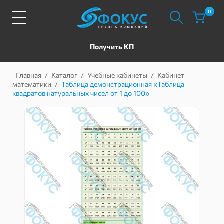
0
Получить КП
Главная
/
Каталог
/
Учебные кабинеты
/
Кабинет
математики
/
Таблица демонстрационная «Таблица
квадратов натуральных чисел от 1 до 100»