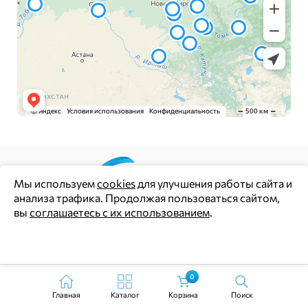
Мы используем
cookies
для улучшения работы сайта и
анализа трафика. Продолжая пользоваться сайтом,
Цены и информация на сайте носят информационный
вы
соглашаетесь с их использованием
.
характер и не являются публичной офертой (ст. 437 ГК РФ)
Политика конфиденциальности
Ок
Согласие на обработку персональных данных
0
Главная
Каталог
Корзина
Поиск