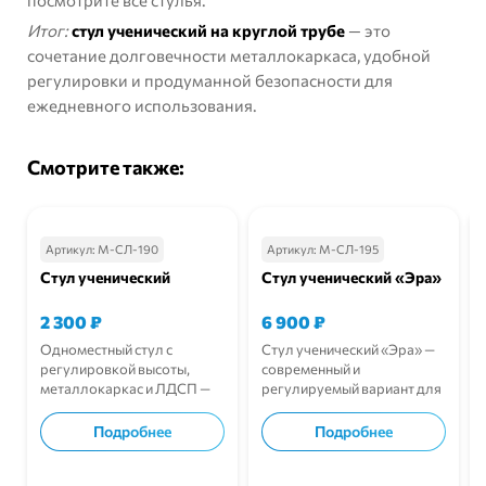
посмотрите все
стулья
.
Итог:
стул ученический на круглой трубе
— это
сочетание долговечности металлокаркаса, удобной
регулировки и продуманной безопасности для
ежедневного использования.
Смотрите также:
Артикул:
М-СЛ-190
Артикул:
М-СЛ-195
Стул ученический
Стул ученический «Эра»
2 300
₽
6 900
₽
Одноместный стул с
Стул ученический «Эра» —
регулировкой высоты,
современный и
металлокаркас и ЛДСП —
регулируемый вариант для
для школ.
школ, обеспечивающий
комфорт и устойчивость.
Подробнее
Подробнее
В корзину
В корзину