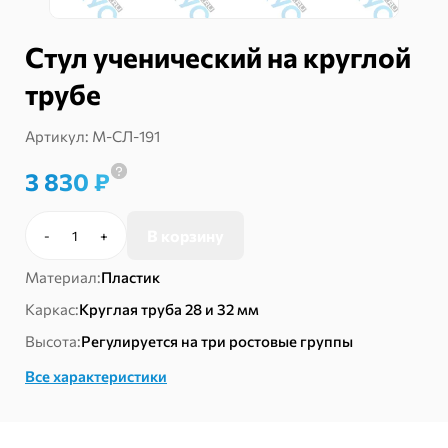
Стул ученический на круглой
трубе
Артикул:
М-СЛ-191
3 830
₽
В корзину
-
+
Количество
товара
Материал:
Пластик
Стул
ученический
Каркас:
Круглая труба 28 и 32 мм
на
Высота:
Регулируется на три ростовые группы
круглой
трубе
Все характеристики