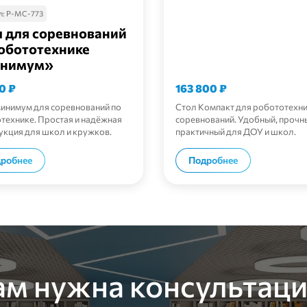
л:
Р-МС-773
 для соревнований
обототехнике
нимум»
00
₽
163 800
₽
инимум для соревнований по
Стол Компакт для робототехн
технике. Простая и надёжная
соревнований. Удобный, прочн
укция для школ и кружков.
практичный для ДОУ и школ.
В корзину
В корзи
робнее
Подробнее
ам нужна консультаци