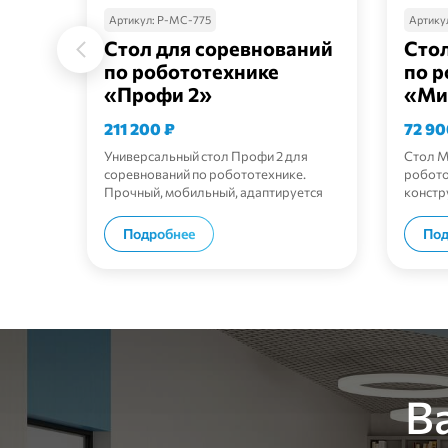
Артикул:
Р-МС-775
Артику
Стол для соревнований
Стол
по робототехнике
по р
«Профи 2»
«Ми
211 200
₽
72 9
Универсальный стол Профи 2 для
Стол М
соревнований по робототехнике.
робото
Прочный, мобильный, адаптируется
констр
под задачи.
В корзину
Подробнее
Под
В