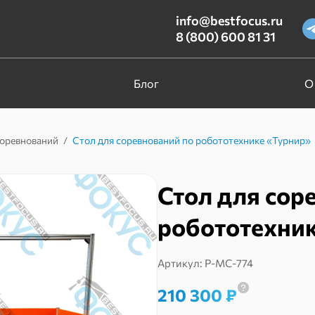
info@bestfocus.ru
8 (800) 600 81 31
Блог
О
соревнований
/
Стол для соревнований по робототехнике «Турнир»
Стол для сор
робототехни
Артикул:
Р-МС-774
210 300
₽