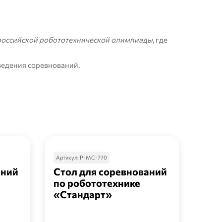
российской робототехнической олимпиады
, где
ведения соревнований.
Артикул:
Р-МС-770
Артик
аний
Стол для соревнований
Сто
по робототехнике
по 
«Стандарт»
«Ад