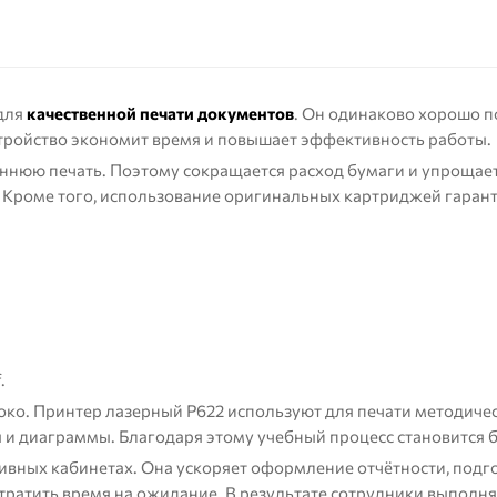
для
качественной печати документов
. Он одинаково хорошо п
стройство экономит время и повышает эффективность работы.
нюю печать. Поэтому сокращается расход бумаги и упрощае
у. Кроме того, использование оригинальных картриджей гаран
.
ко. Принтер лазерный P622 используют для печати методичес
 и диаграммы. Благодаря этому учебный процесс становится 
тивных кабинетах. Она ускоряет оформление отчётности, подг
тратить время на ожидание. В результате сотрудники выполня