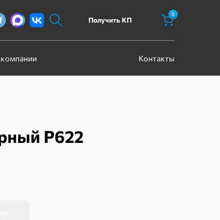
0
Получить КП
 компании
Контакты
ерный Р622
ну