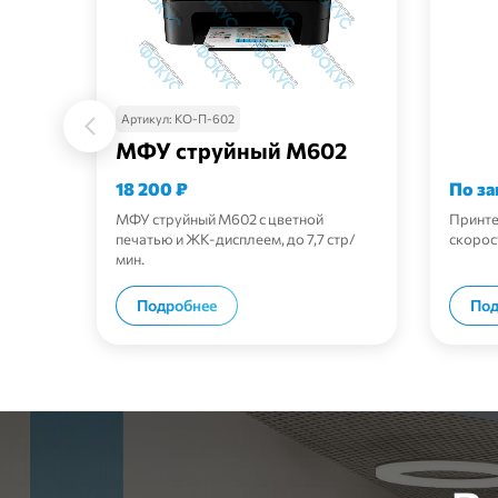
Артикул:
КО-П-602
МФУ струйный М602
18 200
₽
По за
МФУ струйный M602 с цветной
Принте
печатью и ЖК-дисплеем, до 7,7 стр/
скорос
мин.
В корзину
Подробнее
Под