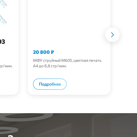
Р60
93
20 800
₽
По з
МФУ струйный М605, цветная печать
Принте
тр/мин.
A4 до 8,8 стр/мин.
A4, ск
ну
В корзину
Подробнее
По