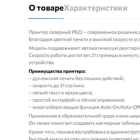
О товаре
Характеристики
Принтер лазерный P622 – современное решение 
Благодаря цветной печати и высокой скорости у
Модель поддерживает автоматическую двусторон
Скорость работы достигает 21 страницы в минут
устройства.
Преимущества принтера:
– дуплексная печать без лишних действий;
– скорость до 21 стр/мин;
– чёткий текст и яркие цвета;
– простой интерфейс и лёгкое управление;
– энергосберегающие функции Auto-On/Auto-Off
Применение в образовательной среде очень широ
Он также помогает создавать наглядные таблицы
Кроме того, техника востребована в администра
Быстрый выход из спящего режима позволяет не 