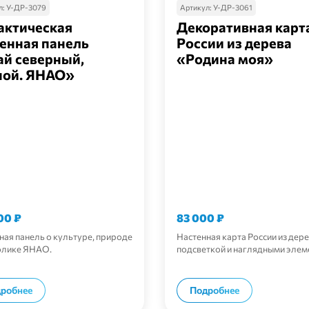
л:
У-ДР-3079
Артикул:
У-ДР-3061
актическая
Декоративная карт
енная панель
России из дерева
ай северный,
«Родина моя»
ной. ЯНАО»
400
₽
83 000
₽
ная панель о культуре, природе
Настенная карта России из дере
олике ЯНАО.
подсветкой и наглядными элем
В корзину
В корзи
робнее
Подробнее