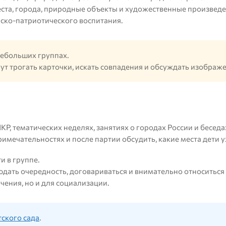
еста, города, природные объекты и художественные произведе
ско-патриотического воспитания.
небольших группах.
гут трогать карточки, искать совпадения и обсуждать изображ
Р, тематических неделях, занятиях о городах России и беседах
имечательностях и после партии обсудить, какие места дети у
и в группе.
людать очередность, договариваться и внимательно относиться
чения, но и для социализации.
ского сада
.