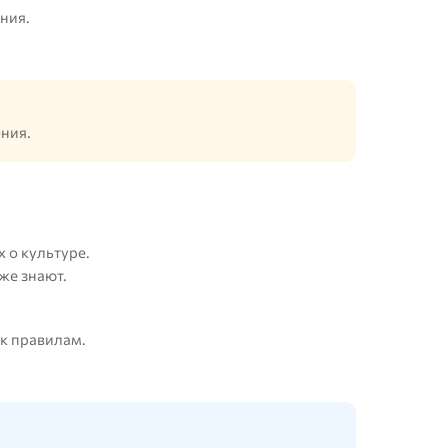
ния.
ения.
 о культуре.
же знают.
 к правилам.