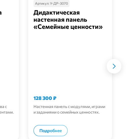
Артикул:
У-ДР-3070
Артик
а
Дидактическая
Наб
настенная панель
пан
«Семейные ценности»
мес
128 300
₽
11 9
ва с
Настенная панель с модулями, играми
Стено
ентами.
и заданиями о семейных ценностях.
Ялты, 
ну
В корзину
Подробнее
По