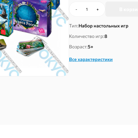
В корзи
-
+
Количество
товара
Набор
Тип:
Набор настольных игр
настольных
Количество игр:
8
игр
на
Возраст:
5+
память
«Россия»
Все характеристики