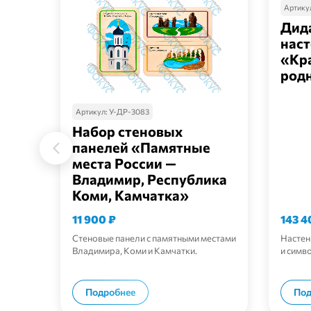
Артику
Дид
наст
«Кр
род
Артикул:
У-ДР-3083
Набор стеновых
панелей «Памятные
места России —
Владимир, Республика
Коми, Камчатка»
11 900
₽
143 
Стеновые панели с памятными местами
Настен
Владимира, Коми и Камчатки.
и симв
В корзину
Подробнее
Под