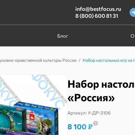
info@bestfocus.ru
8 (800) 600 81 31
Блог
О
уховно-нравственной культуры России
/
Набор настольных игр на 
Набор настол
«Россия»
Артикул:
У-ДР-3106
8 100
₽