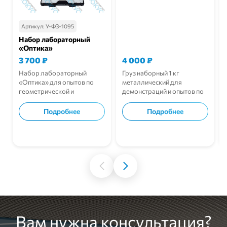
Артикул:
У-ФЗ-1095
Набор лабораторный
«Оптика»
3 700
₽
4 000
₽
Набор лабораторный
Груз наборный 1 кг
«Оптика» для опытов по
металлический для
геометрической и
демонстраций и опытов по
волновой оптике.
механике.
Подробнее
Подробнее
В корзину
В корзину
Вам нужна консультация?