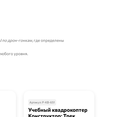
I по дрон-гонкам
, где определены
любого уровня.
Артикул:
Р-КВ-651
Артик
Учебный квадрокоптер
Обр
Конструктор: Трек
ква