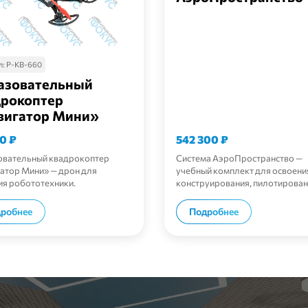
л:
Р-КВ-660
азовательный
дрокоптер
вигатор Мини»
00
₽
542 300
₽
вательный квадрокоптер
Система АэроПространство —
атор Мини» — дрон для
учебный комплект для освоени
ия робототехники.
конструирования, пилотирован
программирования дронов.
В корзину
В корзи
робнее
Подробнее