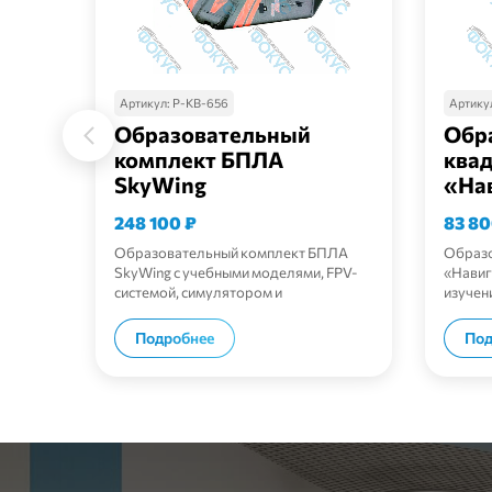
Артикул:
Р-КВ-656
Артику
Образовательный
Обр
комплект БПЛА
ква
SkyWing
«На
248 100
₽
83 8
Образовательный комплект БПЛА
Образо
SkyWing с учебными моделями, FPV-
«Навиг
системой, симулятором и
изучен
методическим пособием.
В корзину
Подробнее
Под