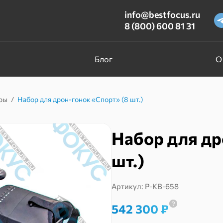
info@bestfocus.ru
8 (800) 600 81 31
Блог
О
ры
/
Набор для дрон-гонок «Спорт» (8 шт.)
Набор для др
шт.)
Артикул:
Р-КВ-658
542 300
₽