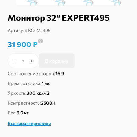
Монитор 32″ EXPERT495
Артикул:
КО-М-495
31 900
₽
В корзину
-
+
Количество
товара
Соотношение сторон:
16:9
Монитор
32"
Время отклика:
1 мс
EXPERT495
Яркость:
300 кд/м2
Контрастность:
2500:1
Вес:
6.9 кг
Все характеристики