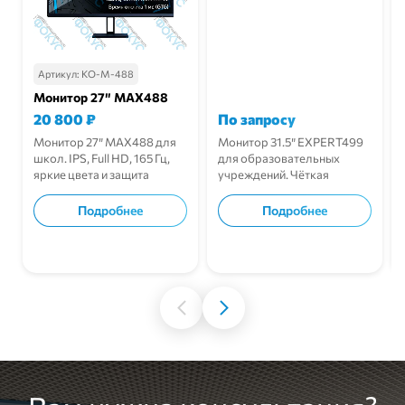
Артикул:
КО-М-488
Монитор 27″ MAX488
20 800
₽
По запросу
Монитор 27″ MAX488 для
Монитор 31.5″ EXPERT499
школ. IPS, Full HD, 165 Гц,
для образовательных
яркие цвета и защита
учреждений. Чёткая
зрения.
картинка, IPS, 165 Гц.
Подробнее
Подробнее
В корзину
В корзину