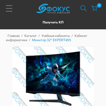
0
Получить КП
Главная
/
Каталог
/
Учебные кабинеты
/
Кабинет
информатики
/
Монитор 32″ EXPERT495