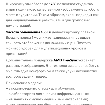
Широкие углы обзора до
178°
позволяют студентам
видеть одинаково качественное изображение с любого
места в аудитории. Таким образом, экран подходит как
для индивидуальной работы, так и для групповых
демонстраций.
Частота обновления 165 Гц
делает картинку плавной.
Время отклика 1 мс снижает задержки и повышает
точность отображения динамичных сцен. Поэтому
монитор удобен для мультимедийных уроков и
презентаций.
Дополнительно поддержка
AMD FreeSync
устраняет
разрывы изображения. Эта технология делает работу с
мультимедиа комфортной, а также улучшает качество
воспроизведения видео.
Применение модели:
– в компьютерных классах для обучения;
– в лабораториях для анализа цифровых данных;
– на занятиях с мультимедийными материалами;
– при проведении онлайн-уроков и дистанционных