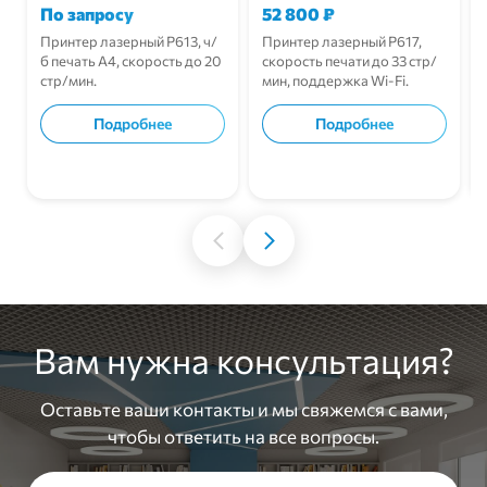
По запросу
52 800
₽
Принтер лазерный Р613, ч/
Принтер лазерный Р617,
б печать A4, скорость до 20
скорость печати до 33 стр/
стр/мин.
мин, поддержка Wi-Fi.
Подробнее
Подробнее
В корзину
В корзину
Вам нужна консультация?
Оставьте ваши контакты и мы свяжемся с вами,
чтобы ответить на все вопросы.