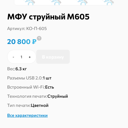
МФУ струйный М605
Артикул:
КО-П-605
20 800
₽
В корзину
-
+
Количество
товара
Вес:
6.3 кг
МФУ
струйный
Разъемы USB 2.0:
1 шт
М605
Встроенный Wi-Fi:
Есть
Технология печати:
Струйный
Тип печати:
Цветной
Все характеристики