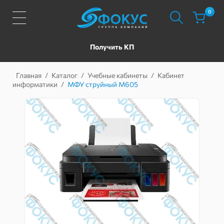
0
Получить КП
Главная
/
Каталог
/
Учебные кабинеты
/
Кабинет
информатики
/
МФУ струйный М605