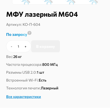
МФУ лазерный M604
Артикул:
КО-П-604
По запросу
В корзину
-
+
Количество
товара
Вес:
26 кг
МФУ
лазерный
Частота процессора:
800 МГц
M604
Разъемы USB 2.0:
1 шт
Встроенный Wi-Fi:
Есть
Технология печати:
Лазерный
Все характеристики