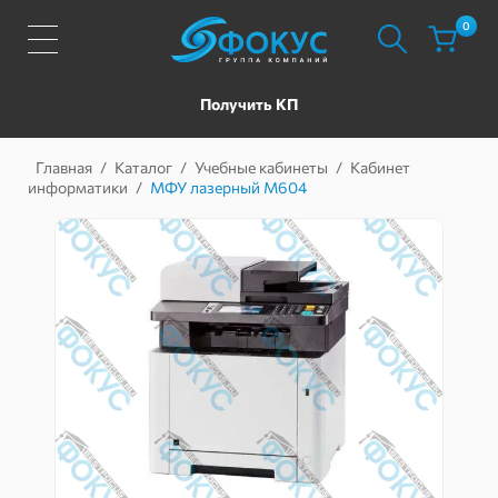
0
Получить КП
Главная
/
Каталог
/
Учебные кабинеты
/
Кабинет
информатики
/
МФУ лазерный M604