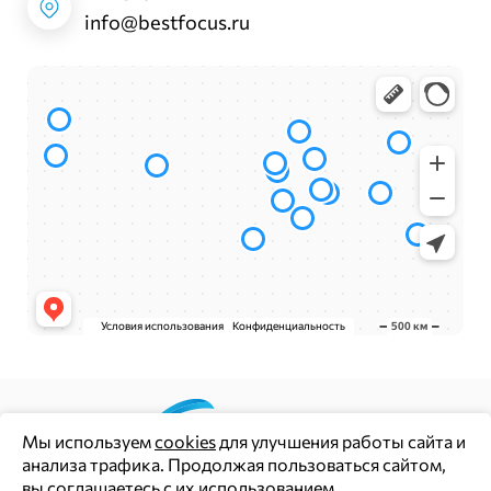
info@bestfocus.ru
Мы используем
cookies
для улучшения работы сайта и
анализа трафика. Продолжая пользоваться сайтом,
Цены и информация на сайте носят информационный
вы
соглашаетесь с их использованием
.