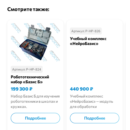
Смотрите также:
Артикул:
Р-НР-826
Учебный комплекс
«НейроБазис»
Артикул:
Р-НР-824
Робототехнический
набор «Базис Б»
199 300
₽
440 900
₽
Набор Базис Б для изучения
Учебный комплекс
робототехники в школах и
«НейроБазис» — модуль
кружках.
для обработки
видеопотока с помощью
нейросетей и
Подробнее
Подробнее
компьютерного зрения.
В корзину
В корзину