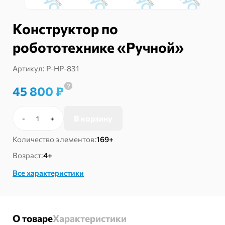
Конструктор по
робототехнике «Ручной»
Артикул:
Р-НР-831
45 800
₽
В корзину
-
+
Количество
товара
Количество элементов:
169+
Конструктор
по
Возраст:
4+
робототехнике
Все характеристики
«Ручной»
О товаре
Характеристики