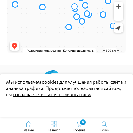
Мы используем
cookies
для улучшения работы сайта и
анализа трафика. Продолжая пользоваться сайтом,
Цены и информация на сайте носят информационный
вы
соглашаетесь с их использованием
.
характер и не являются публичной офертой (ст. 437 ГК РФ)
Политика конфиденциальности
Ок
Согласие на обработку персональных данных
0
Главная
Каталог
Корзина
Поиск