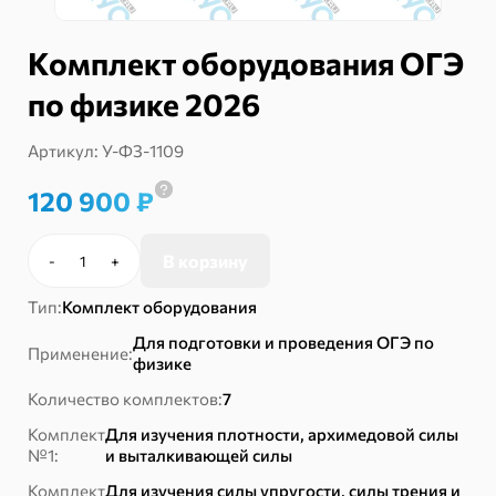
Комплект оборудования ОГЭ
по физике 2026
Артикул:
У-ФЗ-1109
120 900
₽
В корзину
-
+
Количество
товара
Тип:
Комплект оборудования
Комплект
оборудования
Для подготовки и проведения ОГЭ по
Применение:
ОГЭ
физике
по
Количество комплектов:
7
физике
2026
Комплект
Для изучения плотности, архимедовой силы
№1:
и выталкивающей силы
Комплект
Для изучения силы упругости, силы трения и