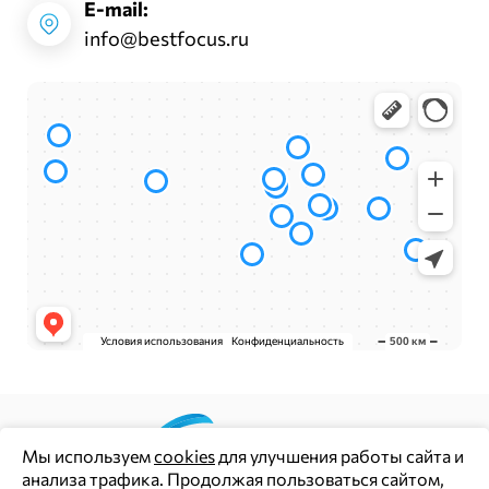
E-mail:
info@bestfocus.ru
Мы используем
cookies
для улучшения работы сайта и
анализа трафика. Продолжая пользоваться сайтом,
Цены и информация на сайте носят информационный