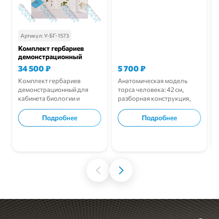
Артикул:
У-БГ-1573
Комплект гербариев
демонстрационный
34 500
₽
5 700
₽
Комплект гербариев
Анатомическая модель
демонстрационный для
торса человека: 42 см,
кабинета биологии и
разборная конструкция,
природоведения.
внутренние органы и
наглядное изучение
Подробнее
Подробнее
анатомии в школе.
В корзину
В корзину