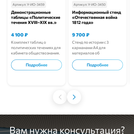
Артикул:
У-ИО-3459
Артикул:
У-ИО-3450
Демонстрационные
Информационный стенд
таблицы «Политические
«Отечественная война
течения XVIII–XIX вв.»
1812 года»
4 100
₽
9 700
₽
Комплект таблиц о
Стенд по истории с 3
политических течениях для
карманами А4 для
кабинета обществознания.
материалов об
Отечественной войне 1812
года.
Подробнее
Подробнее
В корзину
В корзину
Вам нужна консультация?