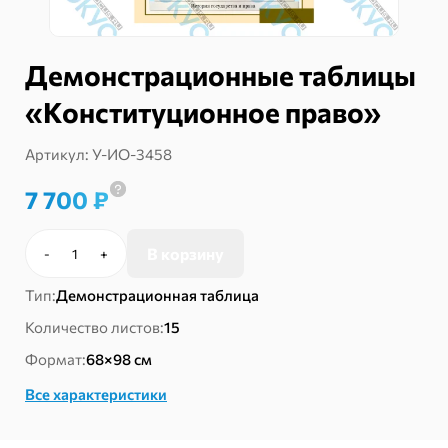
Демонстрационные таблицы
«Конституционное право»
Артикул:
У-ИО-3458
7 700
₽
В корзину
-
+
Количество
товара
Тип:
Демонстрационная таблица
Демонстрационные
таблицы
Количество листов:
15
«Конституционное
Формат:
68×98 см
право»
Все характеристики