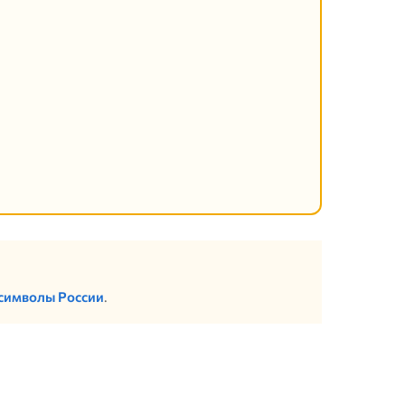
 символы России
.