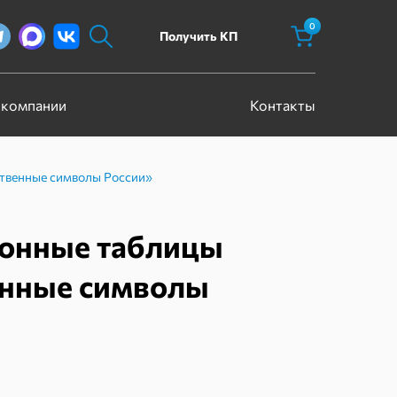
0
Получить КП
 компании
Контакты
твенные символы России»
онные таблицы
енные символы