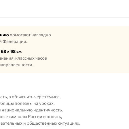
анию
помогают наглядно
й Федерации.
68 × 98 см
знания, классных часов
направленности.
ть, а объяснить через смысл,
аблицы полезны на уроках,
 и национальную идентичность.
ые символы России и понять,
овательных и общественных ситуациях.