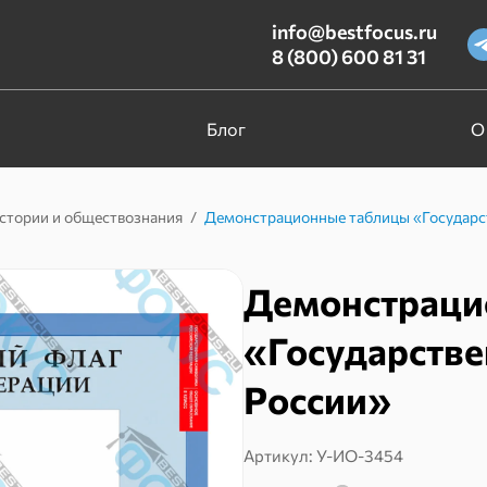
info@bestfocus.ru
8 (800) 600 81 31
Блог
О
стории и обществознания
/
Демонстрационные таблицы «Государс
Демонстраци
«Государств
России»
Артикул:
У-ИО-3454