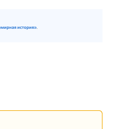
емирная история»
.