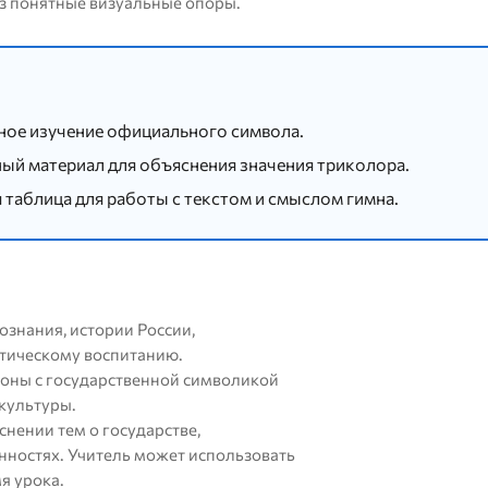
рез понятные визуальные опоры.
ное изучение официального символа.
ый материал для объяснения значения триколора.
 таблица для работы с текстом и смыслом гимна.
знания, истории России,
отическому воспитанию.
оны с государственной символикой
культуры.
нении тем о государстве,
нностях. Учитель может использовать
я урока.