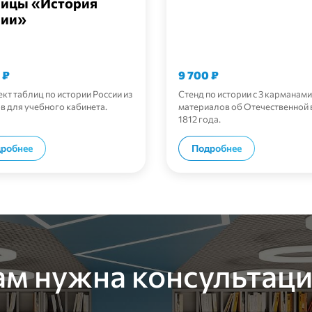
лицы «История
сии»
0
₽
9 700
₽
кт таблиц по истории России из
Стенд по истории с 3 карманами
ов для учебного кабинета.
материалов об Отечественной 
1812 года.
В корзину
В корзи
робнее
Подробнее
ам нужна консультаци