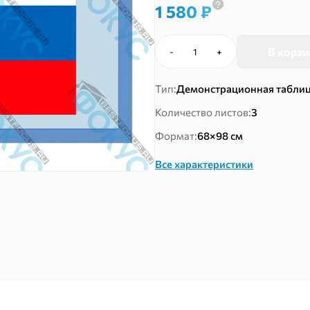
1 580
₽
В корзи
-
+
Количество
товара
Демонстрационные
Тип:
Демонстрационная табли
таблицы
Количество листов:
3
«Государственные
символы
Формат:
68×98 см
России»
Все характеристики