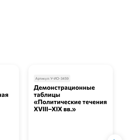
Артикул:
У-ИО-3459
Артик
Демонстрационные
Дем
ная
таблицы
таб
«Политические течения
ист
XVIII–XIX вв.»