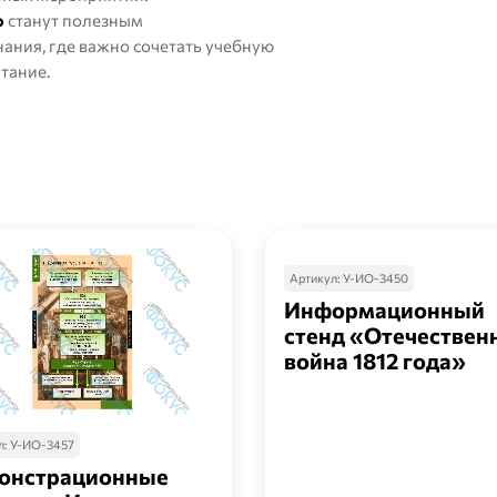
ю
станут полезным
ания, где важно сочетать учебную
тание.
Артикул:
У-ИО-3450
Информационный
стенд «Отечествен
война 1812 года»
л:
У-ИО-3457
онстрационные