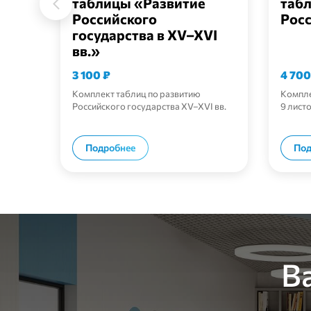
таблицы «Развитие
таб
Российского
Рос
государства в XV–XVI
вв.»
3 100
₽
4 70
Комплект таблиц по развитию
Компле
Российского государства XV–XVI вв.
9 лист
В корзину
Подробнее
Под
В