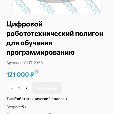
Цифровой
робототехнический полигон
для обучения
программированию
Артикул:
У-ИТ-2356
121 000
₽
В корзину
-
+
Количество
товара
Тип:
Робототехнический полигон
Цифровой
робототехнический
Возраст:
5+
полигон