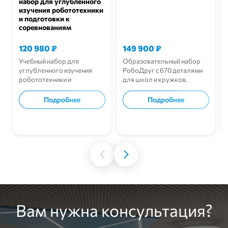
набор для углубленного
изучения робототехники
и подготовки к
соревнованиям
120 980
₽
149 900
₽
Учебный набор для
Образовательный набор
углубленного изучения
РобоДруг с 670 деталями
робототехники и
для школ и кружков.
подготовки к
соревнованиям.
Подробнее
Подробнее
В корзину
В корзину
Вам нужна консультация?