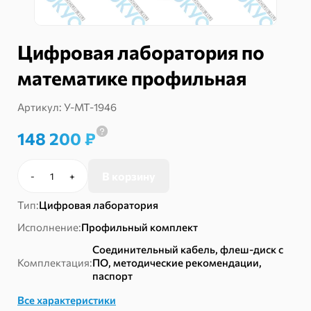
Цифровая лаборатория по
математике профильная
Артикул:
У-МТ-1946
148 200
₽
В корзину
-
+
Количество
товара
Тип:
Цифровая лаборатория
Цифровая
лаборатория
Исполнение:
Профильный комплект
по
Соединительный кабель, флеш-диск с
математике
Комплектация:
ПО, методические рекомендации,
профильная
паспорт
Все характеристики