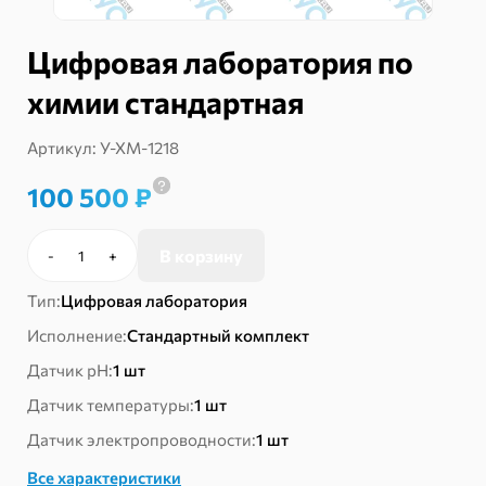
Цифровая лаборатория по
химии стандартная
Артикул:
У-ХМ-1218
100 500
₽
В корзину
-
+
Количество
товара
Тип:
Цифровая лаборатория
Цифровая
лаборатория
Исполнение:
Стандартный комплект
по
Датчик pH:
1 шт
химии
стандартная
Датчик температуры:
1 шт
Датчик электропроводности:
1 шт
Все характеристики