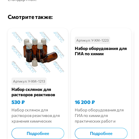
Смотрите также:
Артикул:
У-ХМ-1223
Набор оборудования для
ГИА по химии
Артикул:
У-ХМ-1213
Набор склянок для
растворов реактивов
530
₽
16 200
₽
Набор склянок для
Набор оборудования для
растворов реактивов для
ГИА по химии для
хранения химических
практических работ и
растворов.
подготовки.
Подробнее
Подробнее