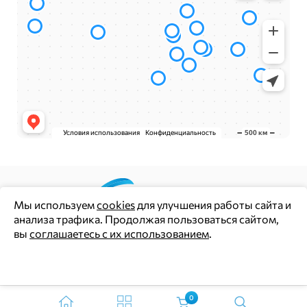
Мы используем
cookies
для улучшения работы сайта и
анализа трафика. Продолжая пользоваться сайтом,
Цены и информация на сайте носят информационный
вы
соглашаетесь с их использованием
.
характер и не являются публичной офертой (ст. 437 ГК РФ)
Политика конфиденциальности
Ок
Согласие на обработку персональных данных
0