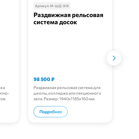
Артикул:
М-ШД-916
Артик
Раздвижная рельсовая
Одн
система досок
шко
98 500
₽
14 6
ска
Раздвижная рельсовая система для
Одноэ
итно-
школы, колледжа или лекционного
2500×
сов.
зала. Размер: 1940х1185х160 мм.
мелов
Количество элементов: 1. Подходит
лоток.
для оформления рабочей зоны у
ну
В корзину
Подробнее
По
доски и комплексного оснащения
кабинета.