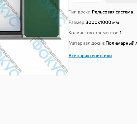
товара
Рельсовая
Тип доски:
Рельсовая система
система
Размер:
3000х1000 мм
досок
Количество элементов:
1
Материал доски:
Полимерный 
Все характеристики