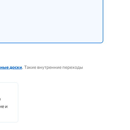
ные доски
. Такие внутренние переходы
в
е и