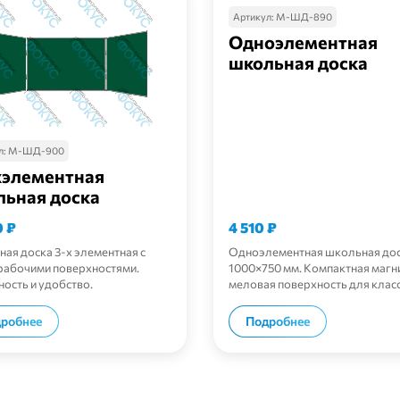
Артикул:
М-ШД-890
Одноэлементная
школьная доска
л:
М-ШД-900
хэлементная
льная доска
0
₽
4 510
₽
ая доска 3-х элементная с
Одноэлементная школьная до
рабочими поверхностями.
1000×750 мм. Компактная магн
ость и удобство.
меловая поверхность для клас
В корзину
В корзи
робнее
Подробнее