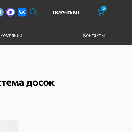
0
Получить КП
 компании
Контакты
стема досок
ну