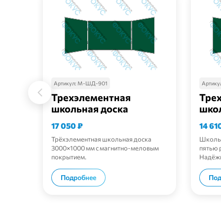
Артикул:
М-ШД-901
Артику
Трехэлементная
Тре
школьная доска
шко
17 050
₽
14 61
Трёхэлементная школьная доска
Школьн
3000×1000 мм с магнитно-меловым
пятью 
покрытием.
Надёжн
В корзину
Подробнее
Под