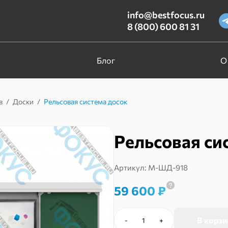
info@bestfocus.ru
8 (800) 600 81 31
Блог
О
в
/
Доски
/
Рельсовая система досок
Рельсовая си
Артикул:
М-ШД-918
59 600
₽
В корзи
-
+
Количество