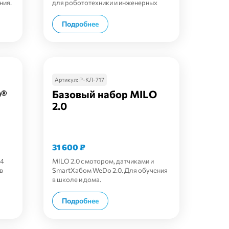
ния.
для робототехники и инженерных
проектов.
В корзину
Подробнее
Артикул:
Р-КЛ-717
O®
Базовый набор MILO
2.0
31 600
₽
 4
MILO 2.0 с мотором, датчиками и
в
SmartХабом WeDo 2.0. Для обучения
в школе и дома.
В корзину
Подробнее