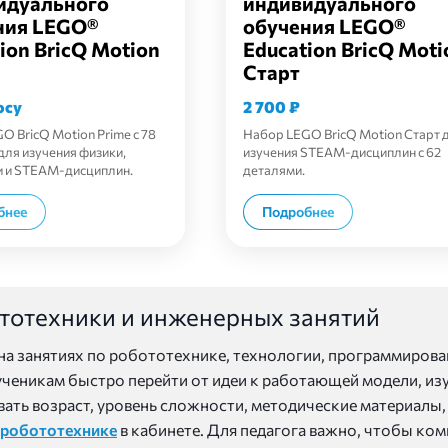
идуального
индивидуального
ния LEGO®
обучения LEGO®
ion BricQ Motion
Education BricQ Moti
Старт
осу
2 700
₽
O BricQ Motion Prime с 78
Набор LEGO BricQ Motion Старт 
для изучения физики,
изучения STEAM-дисциплин с 62
 и STEAM-дисциплин.
деталями.
В корзину
В корзину
бнее
Подробнее
тотехники и инженерных занятий
 занятиях по робототехнике, технологии, программирован
ченикам быстро перейти от идеи к работающей модели, изу
ать возраст, уровень сложности, методические материалы
 робототехнике
в кабинете. Для педагога важно, чтобы ком