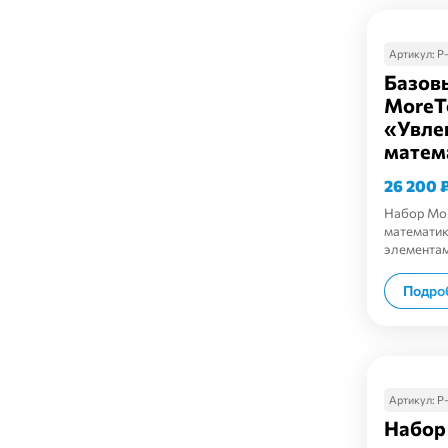
Артикул:
Р
Базов
MoreT
«Увле
матема
26 200
Набор Mo
математик
элементам
Подро
Артикул:
Р
Набор