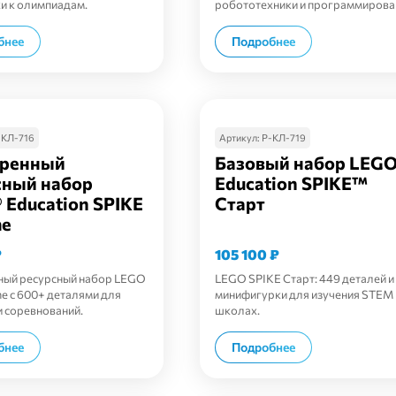
и к олимпиадам.
робототехники и программирова
В корзину
В корзину
бнее
Подробнее
-КЛ-716
Артикул:
Р-КЛ-719
ренный
Базовый набор LEG
сный набор
Education SPIKE™
 Education SPIKE
Старт
me
₽
105 100
₽
ный ресурсный набор LEGO
LEGO SPIKE Старт: 449 деталей и
me с 600+ деталями для
минифигурки для изучения STEM 
и соревнований.
школах.
В корзину
В корзину
бнее
Подробнее