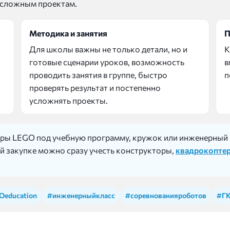
е сложным проектам.
Методика и занятия
П
Для школы важны не только детали, но и
К
готовые сценарии уроков, возможность
в
проводить занятия в группе, быстро
п
проверять результат и постепенно
усложнять проекты.
ы LEGO под учебную программу, кружок или инженерный к
й закупке можно сразу учесть конструкторы,
квадрокопте
Oeducation
#инженерныйкласс
#соревнованияроботов
#Г