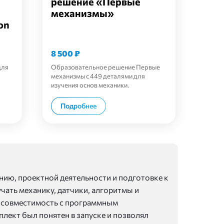
решение «Первые
механизмы»
on
8 500
₽
для
Образовательное решение Первые
механизмы с 449 деталями для
изучения основ механики.
В корзину
Подробнее
ию, проектной деятельности и подготовке к
чать механику, датчики, алгоритмы и
, совместимость с программным
плект был понятен в запуске и позволял