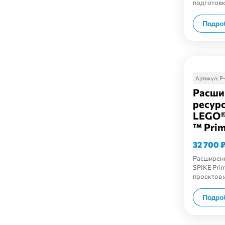
подготовк
Подро
Артикул:
Р
Расши
ресур
LEGO®
™ Pri
32 700
Расширен
SPIKE Pri
проектов 
Подро