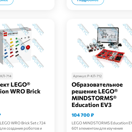
-КЛ-714
Артикул:
Р-КЛ-712
ект LEGO®
Образовательное
ion WRO Brick
решение LEGO®
MINDSTORMS®
Education EV3
₽
104 700
₽
LEGO WRO Brick Set с 724
LEGO MINDSTORMS Education EV
для создания роботов и
601 элементом для изучения