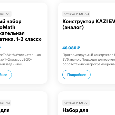
-КЛ-720
Артикул:
Р-КЛ-724
ый набор
Конструктор KAZI E
oMath
(аналог)
кательная
тика. 1-2 класс»
₽
46 080
₽
reToMath «Увлекательная
Программируемый конструктор 
а» 1–2 класс с LEGO-
EV6 аналог. Подходит для изучен
и и заданиями.
робототехники и программирова
В корзину
В корзину
бнее
Подробнее
-КЛ-713
Артикул:
Р-КЛ-721
 для
Набор для