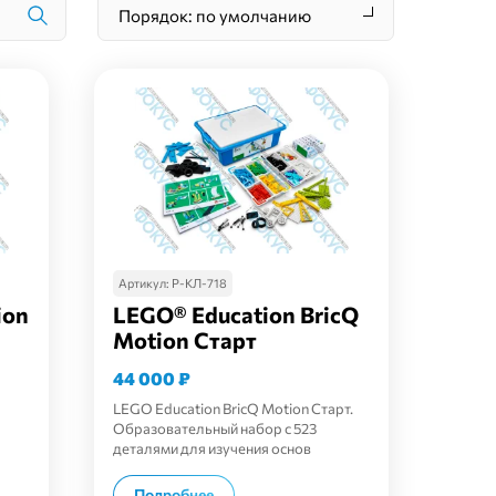
Порядок: по умолчанию
Артикул:
Р-КЛ-718
ion
LEGO® Education BricQ
Motion Старт
44 000
₽
LEGO Education BricQ Motion Старт.
Образовательный набор с 523
деталями для изучения основ
механики и физики.
В корзину
Подробнее