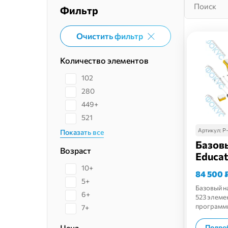
Фильтр
Очистить фильтр
Количество элементов
102
280
449+
521
Артикул:
Р
Показать все
Базов
Возраст
Educat
10+
84 500
5+
Базовый н
6+
523 элеме
программи
7+
Цена
Подро