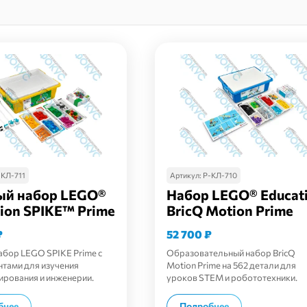
-КЛ-711
Артикул:
Р-КЛ-710
ый набор LEGO®
Набор LEGO® Educat
ion SPIKE™ Prime
BricQ Motion Prime
₽
52 700
₽
абор LEGO SPIKE Prime с
Образовательный набор BricQ
нтами для изучения
Motion Prime на 562 детали для
рования и инженерии.
уроков STEM и робототехники.
В корзину
В корзину
бнее
Подробнее